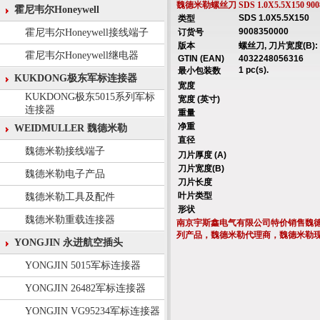
魏德米勒螺丝刀 SDS 1.0X5.5X150 
霍尼韦尔Honeywell
SDS 1.0X5.5X150
类型
9008350000
霍尼韦尔Honeywell接线端子
订货号
版本
螺丝刀, 刀片宽度(B): 5
霍尼韦尔Honeywell继电器
GTIN (EAN)
4032248056316
1 pc(s).
最小包装数
KUKDONG极东军标连接器
宽度
KUKDONG极东5015系列军标
宽度 (英寸)
连接器
重量
净重
WEIDMULLER 魏德米勒
直径
魏德米勒接线端子
刀片厚度 (A)
刀片宽度(B)
魏德米勒电子产品
刀片长度
叶片类型
魏德米勒工具及配件
形状
魏德米勒重载连接器
南京宇斯鑫电气有限公司特价销售魏
列产品，魏德米勒代理商，魏德米勒
YONGJIN 永进航空插头
YONGJIN 5015军标连接器
YONGJIN 26482军标连接器
YONGJIN VG95234军标连接器